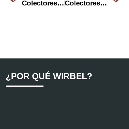
Colectores de Polvo VS. Ciclones: El correcto cuidado de tu maquinaria.
Colectores de povo, ¿buenos y malos?
¿POR QUÉ WIRBEL?