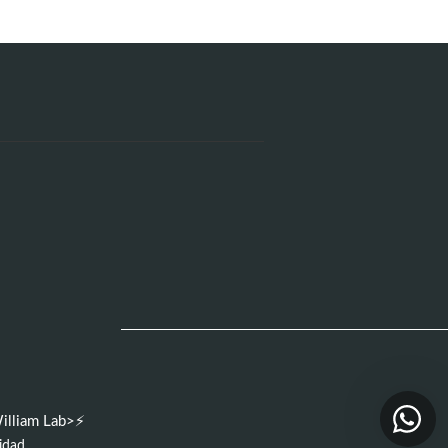
illiam Lab>⚡
cidad